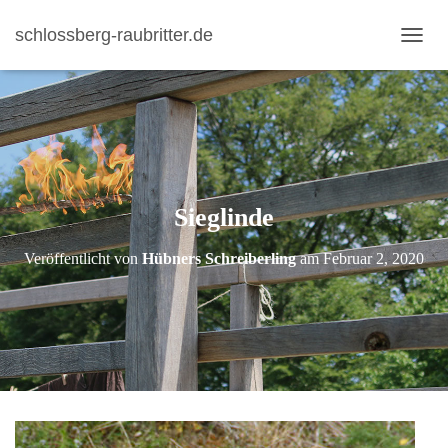
schlossberg-raubritter.de
N
A
V
I
G
A
T
I
Sieglinde
O
N
U
Veröffentlicht von
Hübners Schreiberling
am
Februar 2, 2020
M
S
C
H
A
L
T
E
N