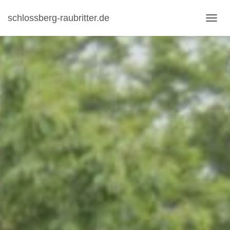
schlossberg-raubritter.de
NAVI