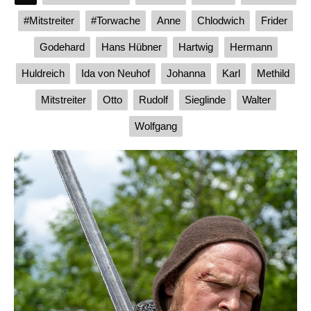
#Mitstreiter
#Torwache
Anne
Chlodwich
Frider
Godehard
Hans Hübner
Hartwig
Hermann
Huldreich
Ida von Neuhof
Johanna
Karl
Methild
Mitstreiter
Otto
Rudolf
Sieglinde
Walter
Wolfgang