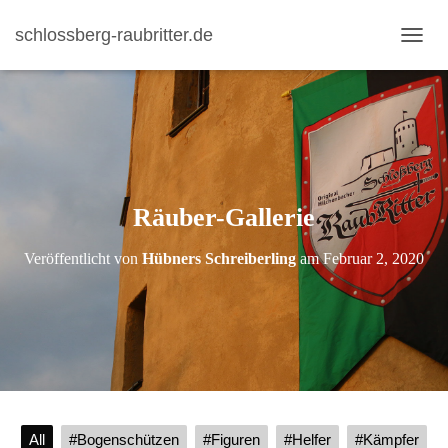
schlossberg-raubritter.de
N
A
V
I
G
A
T
I
Räuber-Gallerie
O
N
U
Veröffentlicht von
Hübners Schreiberling
am
Februar 2, 2020
M
S
C
H
A
L
T
E
N
All
#Bogenschützen
#Figuren
#Helfer
#Kämpfer