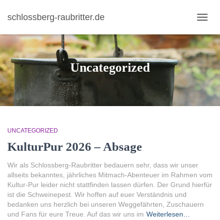
schlossberg-raubritter.de
N
A
V
I
Uncategorized
G
A
T
I
O
N
U
UNCATEGORIZED
M
S
KulturPur 2026 – Absage
C
H
Wir als Schlossberg-Raubritter bedauern sehr, dass wir unser
A
allseits bekanntes, jährliches Mitmach-Abenteuer im Rahmen vom
L
Kultur-Pur leider nicht stattfinden lassen dürfen. Der Grund hierfür
T
ist die Schweinepest. Wir hoffen auf euer Verständnis und
E
bedanken uns herzlich bei unseren Weggefährten, Zuschauern
N
und Fans für eure Treue. Auf das wir uns im
Weiterlesen…