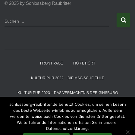
© 2025 by Schlossberg Raubritter
S
Suchen …
u
c
h
e
n
n
a
FRONT PAGE
HÖRT, HÖRT
c
h
:
KULTUR PUR 2022 – DIE MAGISCHE EULE
KULTUR PUR 2023 – DAS VERMÄCHTNIS DER GINSBURG
schlossberg-raubritter.de benutzt Cookies, um seinen Lesern
KULTUR PUR 2024 – DIE SCHNEEKÖNIGIN
das beste Webseiten-Erlebnis zu ermöglichen. Außerdem
werden teilweise auch Cookies von Diensten Dritter gesetzt.
Weiterführende Informationen erhalten Sie in unserer
KULTUR PUR 2025 – DER MAGIER VOM ALTENBERG
RÄUBER
Datenschutzerklärung.