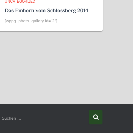
UNCATEGORIZED
Das Einhorn vom Schlossberg 2014
[wppg_photo_gallery id=“2″]
S
Suchen …
u
c