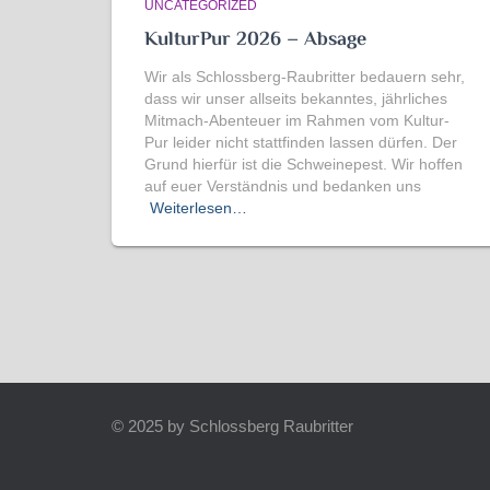
UNCATEGORIZED
KulturPur 2026 – Absage
Wir als Schlossberg-Raubritter bedauern sehr,
dass wir unser allseits bekanntes, jährliches
Mitmach-Abenteuer im Rahmen vom Kultur-
Pur leider nicht stattfinden lassen dürfen. Der
Grund hierfür ist die Schweinepest. Wir hoffen
auf euer Verständnis und bedanken uns
Weiterlesen…
© 2025 by Schlossberg Raubritter