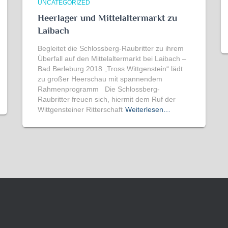
UNCATEGORIZED
Heerlager und Mittelaltermarkt zu
Laibach
Begleitet die Schlossberg-Raubritter zu ihrem
Überfall auf den Mittelaltermarkt bei Laibach –
Bad Berleburg 2018 „Tross Wittgenstein“ lädt
zu großer Heerschau mit spannendem
Rahmenprogramm Die Schlossberg-
Raubritter freuen sich, hiermit dem Ruf der
Wittgensteiner Ritterschaft
Weiterlesen…