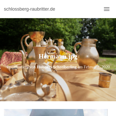
schlossberg-raubritter.de
N
A
V
I
G
A
T
I
Hermann.jpg
O
N
U
Veröffentlicht von
Hübners Schreiberling
am
Februar 2, 2020
M
S
C
H
A
L
T
E
N