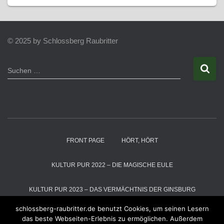
© 2025 by Schlossberg Raubritter
S
Suchen …
u
c
h
e
n
n
a
FRONT PAGE
HÖRT, HÖRT
c
h
:
KULTUR PUR 2022 – DIE MAGISCHE EULE
KULTUR PUR 2023 – DAS VERMÄCHTNIS DER GINSBURG
schlossberg-raubritter.de benutzt Cookies, um seinen Lesern
KULTUR PUR 2024 – DIE SCHNEEKÖNIGIN
das beste Webseiten-Erlebnis zu ermöglichen. Außerdem