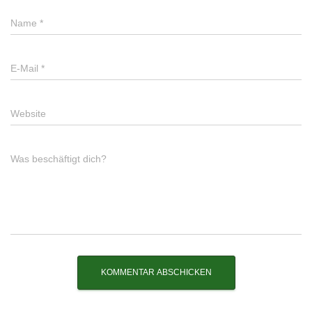
Name
*
E-Mail
*
Website
Was beschäftigt dich?