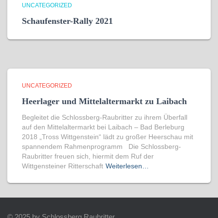
UNCATEGORIZED
Schaufenster-Rally 2021
UNCATEGORIZED
Heerlager und Mittelaltermarkt zu Laibach
Begleitet die Schlossberg-Raubritter zu ihrem Überfall
auf den Mittelaltermarkt bei Laibach – Bad Berleburg
2018 „Tross Wittgenstein“ lädt zu großer Heerschau mit
spannendem Rahmenprogramm Die Schlossberg-
Raubritter freuen sich, hiermit dem Ruf der
Wittgensteiner Ritterschaft
Weiterlesen…
© 2025 by Schlossberg Raubritter