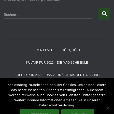
S
Suchen …
u
c
h
e
n
n
a
FRONT PAGE
HÖRT, HÖRT
c
h
:
KULTUR PUR 2022 – DIE MAGISCHE EULE
KULTUR PUR 2023 – DAS VERMÄCHTNIS DER GINSBURG
schlossberg-raubritter.de benutzt Cookies, um seinen Lesern
KULTUR PUR 2024 – DIE SCHNEEKÖNIGIN
das beste Webseiten-Erlebnis zu ermöglichen. Außerdem
werden teilweise auch Cookies von Diensten Dritter gesetzt.
Weiterführende Informationen erhalten Sie in unserer
KULTUR PUR 2025 – DER MAGIER VOM ALTENBERG
RÄUBER
Datenschutzerklärung.
RÄUBER – GALLERIE
WIR ÜBER UNS
RAUBZÜGE