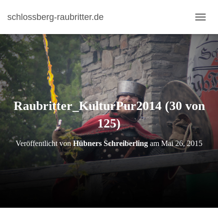
schlossberg-raubritter.de
N
A
V
I
G
A
T
I
Raubritter_KulturPur2014 (30 von
O
N
125)
U
M
S
Veröffentlicht von
Hübners Schreiberling
am
Mai 26, 2015
C
H
A
L
T
E
N