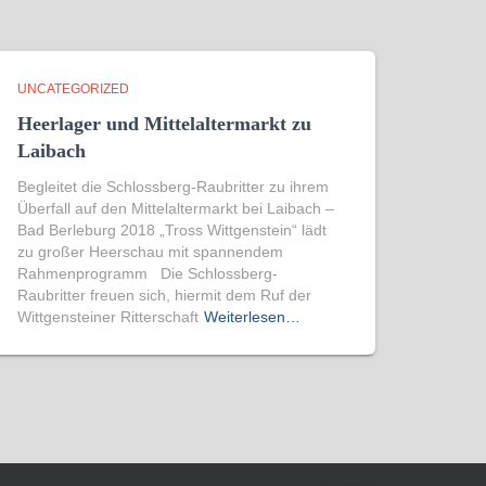
UNCATEGORIZED
Heerlager und Mittelaltermarkt zu
Laibach
Begleitet die Schlossberg-Raubritter zu ihrem
Überfall auf den Mittelaltermarkt bei Laibach –
Bad Berleburg 2018 „Tross Wittgenstein“ lädt
zu großer Heerschau mit spannendem
Rahmenprogramm Die Schlossberg-
Raubritter freuen sich, hiermit dem Ruf der
Wittgensteiner Ritterschaft
Weiterlesen…