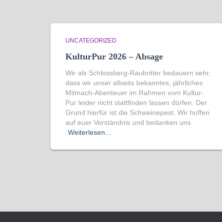
UNCATEGORIZED
KulturPur 2026 – Absage
Wir als Schlossberg-Raubritter bedauern sehr,
dass wir unser allseits bekanntes, jährliches
Mitmach-Abenteuer im Rahmen vom Kultur-
Pur leider nicht stattfinden lassen dürfen. Der
Grund hierfür ist die Schweinepest. Wir hoffen
auf euer Verständnis und bedanken uns
Weiterlesen…