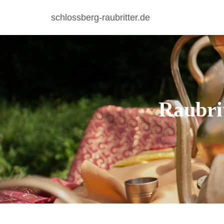
schlossberg-raubritter.de
Raubri