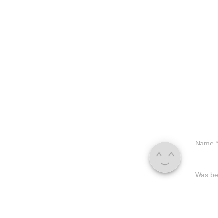
Name
*
Was bes