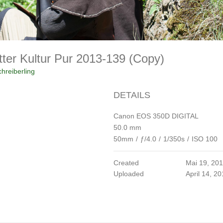
tter Kultur Pur 2013-139 (Copy)
hreiberling
DETAILS
Canon EOS 350D DIGITAL
50.0 mm
50mm
/
ƒ/4.0
/
1/350s
/
ISO 100
Created
Mai 19, 20
Uploaded
April 14, 2