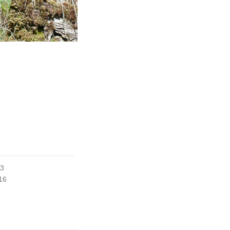
13
016