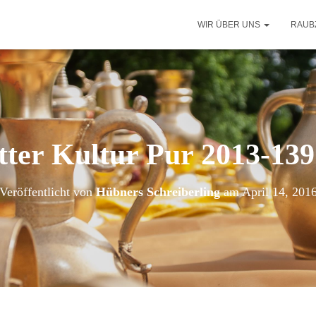
WIR ÜBER UNS
RAUB
tter Kultur Pur 2013-139
Veröffentlicht von
Hübners Schreiberling
am
April 14, 201