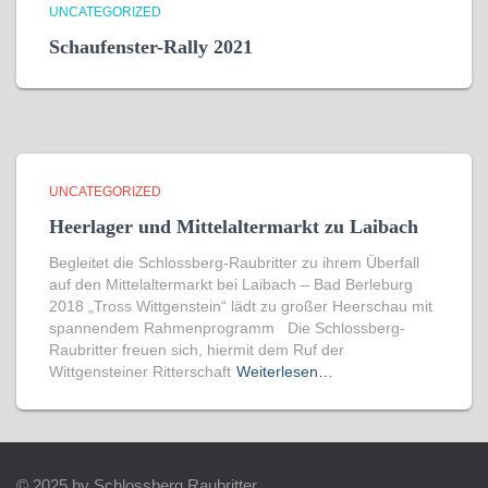
UNCATEGORIZED
Schaufenster-Rally 2021
UNCATEGORIZED
Heerlager und Mittelaltermarkt zu Laibach
Begleitet die Schlossberg-Raubritter zu ihrem Überfall
auf den Mittelaltermarkt bei Laibach – Bad Berleburg
2018 „Tross Wittgenstein“ lädt zu großer Heerschau mit
spannendem Rahmenprogramm Die Schlossberg-
Raubritter freuen sich, hiermit dem Ruf der
Wittgensteiner Ritterschaft
Weiterlesen…
© 2025 by Schlossberg Raubritter