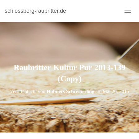
schlossberg-raubritter.de
N
A
V
I
G
A
T
I
Raubritter Kultur Pur 2013-139
O
N
(Copy)
U
M
S
Veröffentlicht von
Hübners Schreiberling
am
Mai 26, 2015
C
H
A
L
T
E
N