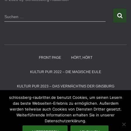
S
Suchen …
u
c
h
e
n
n
a
FRONT PAGE
HÖRT, HÖRT
c
h
:
KULTUR PUR 2022 – DIE MAGISCHE EULE
KULTUR PUR 2023 – DAS VERMÄCHTNIS DER GINSBURG
schlossberg-raubritter.de benutzt Cookies, um seinen Lesern
KULTUR PUR 2024 – DIE SCHNEEKÖNIGIN
das beste Webseiten-Erlebnis zu ermöglichen. Außerdem
werden teilweise auch Cookies von Diensten Dritter gesetzt.
Weiterführende Informationen erhalten Sie in unserer
KULTUR PUR 2025 – DER MAGIER VOM ALTENBERG
RÄUBER
Datenschutzerklärung.
RÄUBER – GALLERIE
WIR ÜBER UNS
RAUBZÜGE