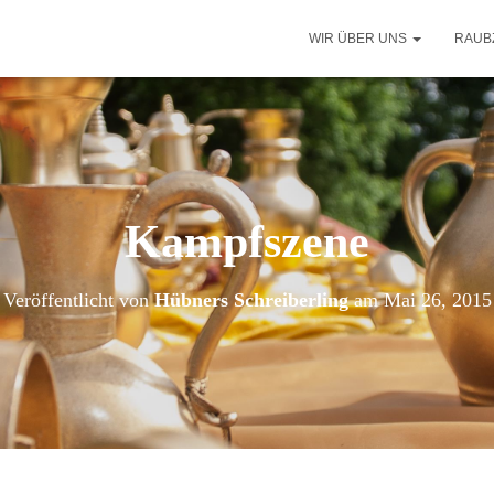
WIR ÜBER UNS
RAUB
Kampfszene
Veröffentlicht von
Hübners Schreiberling
am
Mai 26, 2015