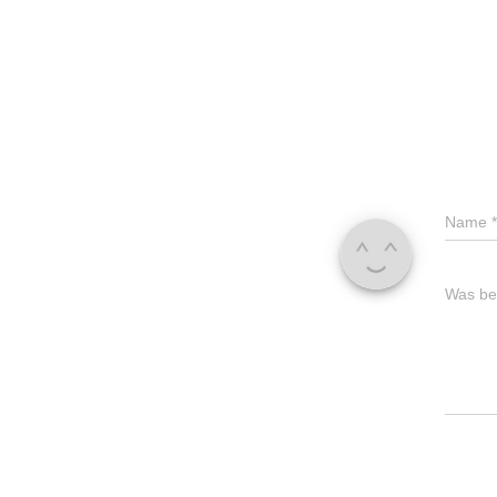
Name
*
Was bes