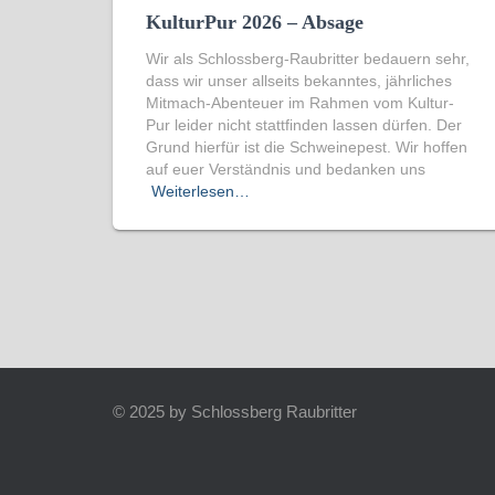
KulturPur 2026 – Absage
Wir als Schlossberg-Raubritter bedauern sehr,
dass wir unser allseits bekanntes, jährliches
Mitmach-Abenteuer im Rahmen vom Kultur-
Pur leider nicht stattfinden lassen dürfen. Der
Grund hierfür ist die Schweinepest. Wir hoffen
auf euer Verständnis und bedanken uns
Weiterlesen…
© 2025 by Schlossberg Raubritter