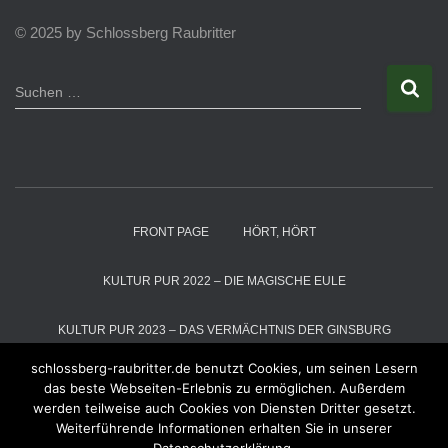
© 2025 by Schlossberg Raubritter
S
Suchen …
u
c
h
e
n
n
a
FRONT PAGE
HÖRT, HÖRT
c
h
:
KULTUR PUR 2022 – DIE MAGISCHE EULE
KULTUR PUR 2023 – DAS VERMÄCHTNIS DER GINSBURG
schlossberg-raubritter.de benutzt Cookies, um seinen Lesern
KULTUR PUR 2024 – DIE SCHNEEKÖNIGIN
das beste Webseiten-Erlebnis zu ermöglichen. Außerdem
werden teilweise auch Cookies von Diensten Dritter gesetzt.
Weiterführende Informationen erhalten Sie in unserer
KULTUR PUR 2025 – DER MAGIER VOM ALTENBERG
RÄUBER