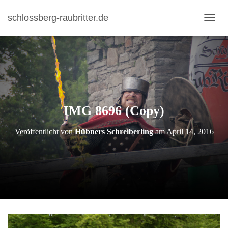
schlossberg-raubritter.de
N
A
V
I
G
A
T
I
IMG 8696 (Copy)
O
N
U
Veröffentlicht von
Hübners Schreiberling
am
April 14, 2016
M
S
C
H
A
L
T
E
N