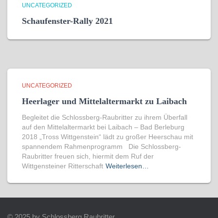
UNCATEGORIZED
Schaufenster-Rally 2021
UNCATEGORIZED
Heerlager und Mittelaltermarkt zu Laibach
Begleitet die Schlossberg-Raubritter zu ihrem Überfall
auf den Mittelaltermarkt bei Laibach – Bad Berleburg
2018 „Tross Wittgenstein“ lädt zu großer Heerschau mit
spannendem Rahmenprogramm Die Schlossberg-
Raubritter freuen sich, hiermit dem Ruf der
Wittgensteiner Ritterschaft
Weiterlesen…
© 2025 by Schlossberg Raubritter