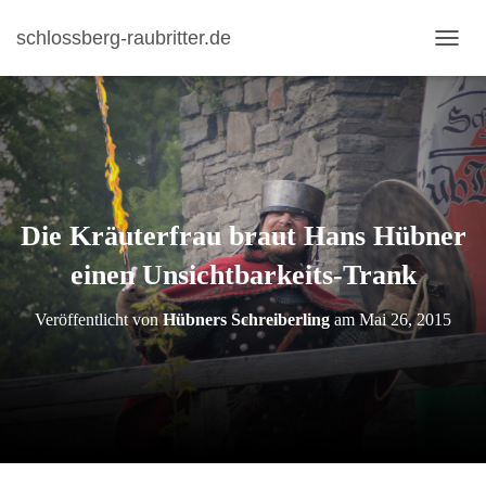
schlossberg-raubritter.de
N
A
V
I
G
A
T
I
Die Kräuterfrau braut Hans Hübner
O
N
einen Unsichtbarkeits-Trank
U
M
S
Veröffentlicht von
Hübners Schreiberling
am
Mai 26, 2015
C
H
A
L
T
E
N