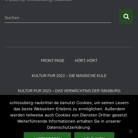
S
Suchen …
u
c
h
e
n
n
a
FRONT PAGE
HÖRT, HÖRT
c
h
:
KULTUR PUR 2022 – DIE MAGISCHE EULE
KULTUR PUR 2023 – DAS VERMÄCHTNIS DER GINSBURG
schlossberg-raubritter.de benutzt Cookies, um seinen Lesern
KULTUR PUR 2024 – DIE SCHNEEKÖNIGIN
das beste Webseiten-Erlebnis zu ermöglichen. Außerdem
werden teilweise auch Cookies von Diensten Dritter gesetzt.
Weiterführende Informationen erhalten Sie in unserer
KULTUR PUR 2025 – DER MAGIER VOM ALTENBERG
RÄUBER
Datenschutzerklärung.
RÄUBER – GALLERIE
WIR ÜBER UNS
RAUBZÜGE