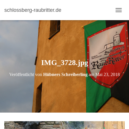
schlossberg-raubritter.de
N
A
V
I
G
A
T
I
IMG_3728.jpg
O
N
U
Veröffentlicht von
Hübners Schreiberling
am
Mai 23, 2018
M
S
C
H
A
L
T
E
N