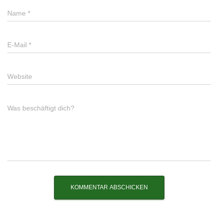
Name
*
E-Mail
*
Website
Was beschäftigt dich?