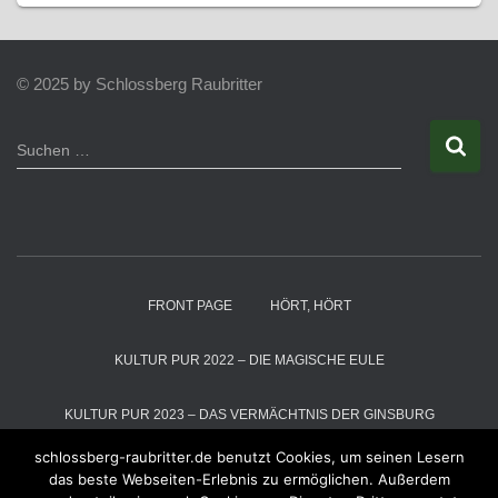
© 2025 by Schlossberg Raubritter
S
Suchen …
u
c
h
e
n
n
a
FRONT PAGE
HÖRT, HÖRT
c
h
:
KULTUR PUR 2022 – DIE MAGISCHE EULE
KULTUR PUR 2023 – DAS VERMÄCHTNIS DER GINSBURG
schlossberg-raubritter.de benutzt Cookies, um seinen Lesern
KULTUR PUR 2024 – DIE SCHNEEKÖNIGIN
das beste Webseiten-Erlebnis zu ermöglichen. Außerdem