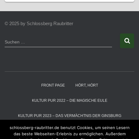
© 2025 by Schlossberg Raubritter
S
Suchen …
u
c
h
e
n
n
a
FRONT PAGE
HÖRT, HÖRT
c
h
:
KULTUR PUR 2022 – DIE MAGISCHE EULE
KULTUR PUR 2023 – DAS VERMÄCHTNIS DER GINSBURG
schlossberg-raubritter.de benutzt Cookies, um seinen Lesern
KULTUR PUR 2024 – DIE SCHNEEKÖNIGIN
das beste Webseiten-Erlebnis zu ermöglichen. Außerdem