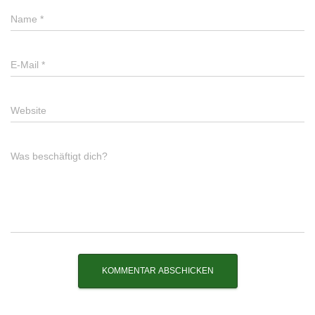
Name
*
E-Mail
*
Website
Was beschäftigt dich?