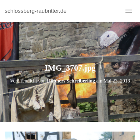
schlossberg-raubritter.de
N
A
V
I
G
A
T
I
IMG_3707.jpg
O
N
U
Veröffentlicht von
Hübners Schreiberling
am
Mai 23, 2018
M
S
C
H
A
L
T
E
N