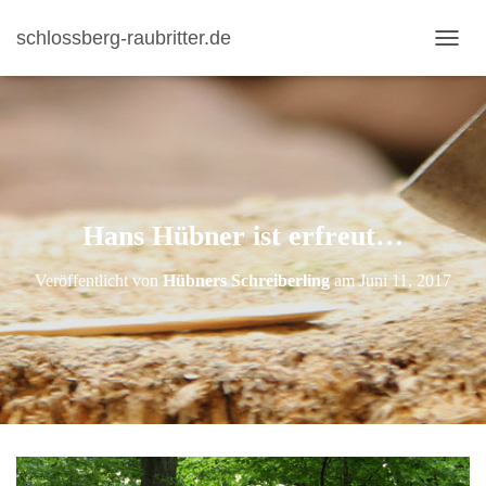
schlossberg-raubritter.de
N
A
V
I
G
A
T
I
Hans Hübner ist erfreut…
O
N
U
Veröffentlicht von
Hübners Schreiberling
am
Juni 11, 2017
M
S
C
H
A
L
T
E
N