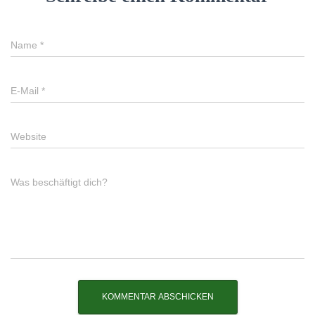
Name
*
E-Mail
*
Website
Was beschäftigt dich?