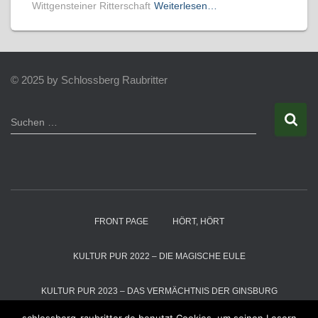
Wittgensteiner Ritterschaft
Weiterlesen…
© 2025 by Schlossberg Raubritter
S
Suchen …
u
c
h
e
n
n
a
FRONT PAGE
HÖRT, HÖRT
c
h
:
KULTUR PUR 2022 – DIE MAGISCHE EULE
KULTUR PUR 2023 – DAS VERMÄCHTNIS DER GINSBURG