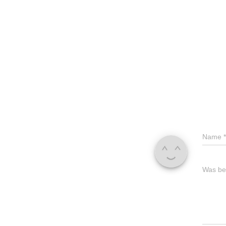
Name
*
Was bes