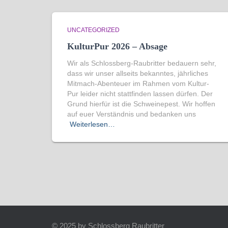
UNCATEGORIZED
KulturPur 2026 – Absage
Wir als Schlossberg-Raubritter bedauern sehr,
dass wir unser allseits bekanntes, jährliches
Mitmach-Abenteuer im Rahmen vom Kultur-
Pur leider nicht stattfinden lassen dürfen. Der
Grund hierfür ist die Schweinepest. Wir hoffen
auf euer Verständnis und bedanken uns
Weiterlesen…
© 2025 by Schlossberg Raubritter