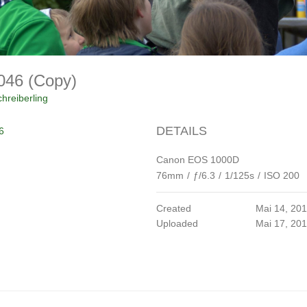
046 (Copy)
hreiberling
DETAILS
6
Canon EOS 1000D
76mm
/
ƒ/6.3
/
1/125s
/
ISO 200
Created
Mai 14, 20
Uploaded
Mai 17, 20