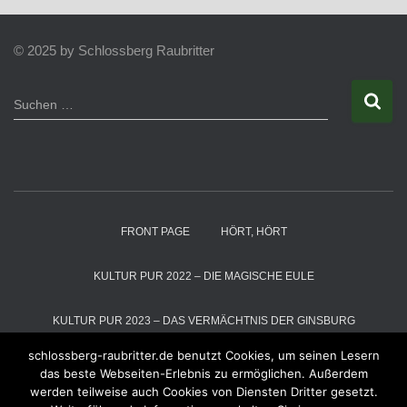
© 2025 by Schlossberg Raubritter
S
Suchen …
u
c
h
e
n
n
a
FRONT PAGE
HÖRT, HÖRT
c
h
:
KULTUR PUR 2022 – DIE MAGISCHE EULE
KULTUR PUR 2023 – DAS VERMÄCHTNIS DER GINSBURG
schlossberg-raubritter.de benutzt Cookies, um seinen Lesern
KULTUR PUR 2024 – DIE SCHNEEKÖNIGIN
das beste Webseiten-Erlebnis zu ermöglichen. Außerdem
werden teilweise auch Cookies von Diensten Dritter gesetzt.