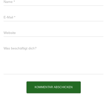
Name
*
E-Mail
*
Website
Was beschäftigt dich?