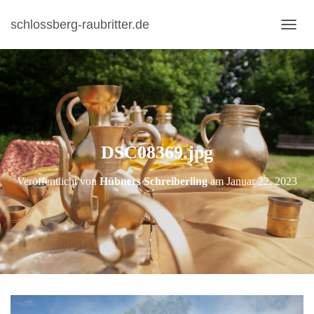
schlossberg-raubritter.de
N
A
V
I
G
A
T
I
DSC08369.jpg
O
N
U
Veröffentlicht von
Hübners Schreiberling
am
Januar 22, 2023
M
S
C
H
A
L
T
E
N