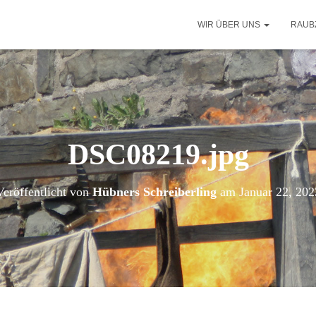
WIR ÜBER UNS
RAUB
DSC08219.jpg
Veröffentlicht von
Hübners Schreiberling
am
Januar 22, 202