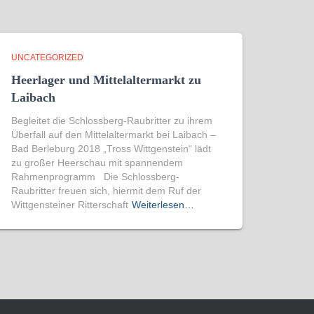
UNCATEGORIZED
Heerlager und Mittelaltermarkt zu
Laibach
Begleitet die Schlossberg-Raubritter zu ihrem
Überfall auf den Mittelaltermarkt bei Laibach –
Bad Berleburg 2018 „Tross Wittgenstein“ lädt
zu großer Heerschau mit spannendem
Rahmenprogramm Die Schlossberg-
Raubritter freuen sich, hiermit dem Ruf der
Wittgensteiner Ritterschaft
Weiterlesen…