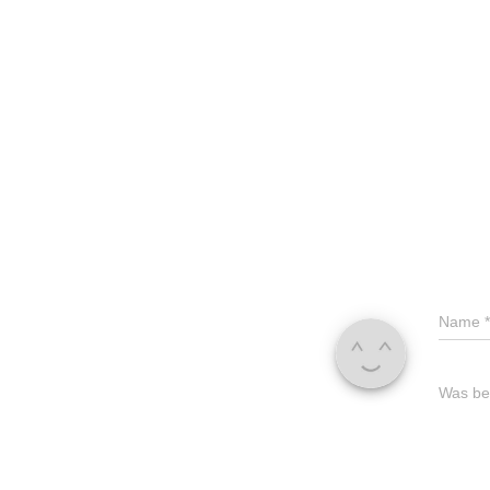
Name
*
Was bes