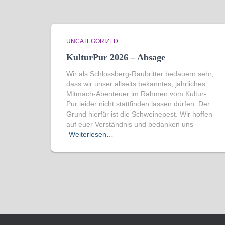
UNCATEGORIZED
KulturPur 2026 – Absage
Wir als Schlossberg-Raubritter bedauern sehr,
dass wir unser allseits bekanntes, jährliches
Mitmach-Abenteuer im Rahmen vom Kultur-
Pur leider nicht stattfinden lassen dürfen. Der
Grund hierfür ist die Schweinepest. Wir hoffen
auf euer Verständnis und bedanken uns
Weiterlesen…