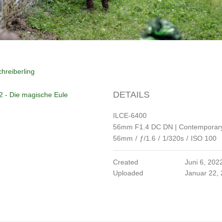
hreiberling
DETAILS
2 - Die magische Eule
ILCE-6400
56mm F1.4 DC DN | Contemporar
56mm
/
ƒ/1.6
/
1/320s
/
ISO 100
Created
Juni 6, 202
Uploaded
Januar 22,