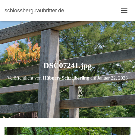
schlossberg-raubritter.de
N
A
V
I
G
A
T
I
DSC07241.jpg
O
N
U
Veröffentlicht von
Hübners Schreiberling
am
Januar 22, 2023
M
S
C
H
A
L
T
E
N