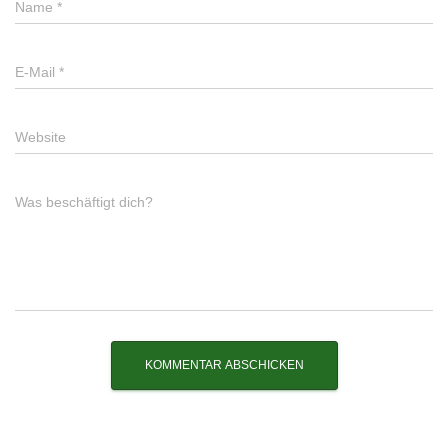
Name
*
E-Mail
*
Website
Was beschäftigt dich?