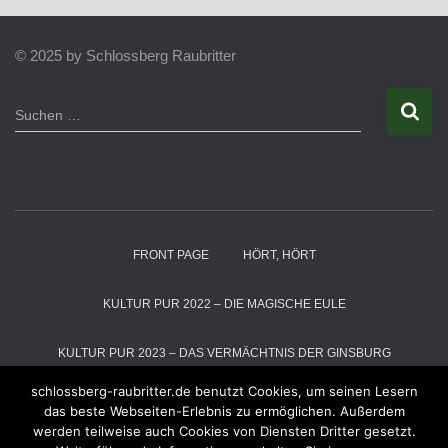
© 2025 by Schlossberg Raubritter
S
Suchen …
u
c
h
e
n
n
a
FRONT PAGE
HÖRT, HÖRT
c
h
:
KULTUR PUR 2022 – DIE MAGISCHE EULE
KULTUR PUR 2023 – DAS VERMÄCHTNIS DER GINSBURG
schlossberg-raubritter.de benutzt Cookies, um seinen Lesern
KULTUR PUR 2024 – DIE SCHNEEKÖNIGIN
das beste Webseiten-Erlebnis zu ermöglichen. Außerdem
werden teilweise auch Cookies von Diensten Dritter gesetzt.