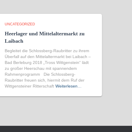
UNCATEGORIZED
Heerlager und Mittelaltermarkt zu
Laibach
Begleitet die Schlossberg-Raubritter zu ihrem
Überfall auf den Mittelaltermarkt bei Laibach –
Bad Berleburg 2018 „Tross Wittgenstein“ lädt
zu großer Heerschau mit spannendem
Rahmenprogramm Die Schlossberg-
Raubritter freuen sich, hiermit dem Ruf der
Wittgensteiner Ritterschaft
Weiterlesen…