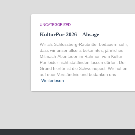
UNCATEGORIZED
KulturPur 2026 – Absage
Wir als Schlossberg-Raubritter bedauern sehr,
dass wir unser allseits bekanntes, jährliches
Mitmach-Abenteuer im Rahmen vom Kultur-
Pur leider nicht stattfinden lassen dürfen. Der
Grund hierfür ist die Schweinepest. Wir hoffen
auf euer Verständnis und bedanken uns
Weiterlesen…