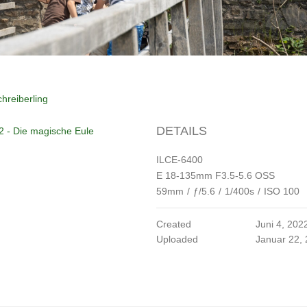
hreiberling
DETAILS
2 - Die magische Eule
ILCE-6400
E 18-135mm F3.5-5.6 OSS
59mm
/
ƒ/5.6
/
1/400s
/
ISO 100
Created
Juni 4, 202
Uploaded
Januar 22,