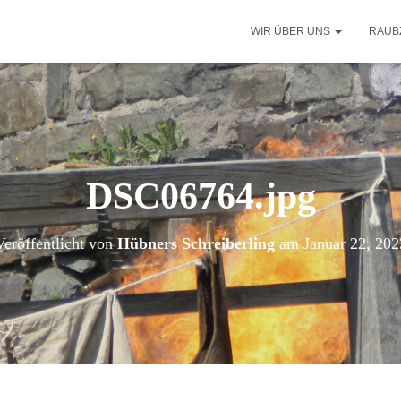
WIR ÜBER UNS
RAUB
DSC06764.jpg
Veröffentlicht von
Hübners Schreiberling
am
Januar 22, 202