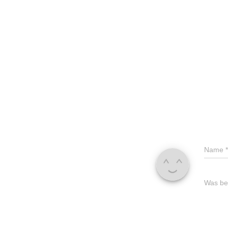
Name
*
Was bes