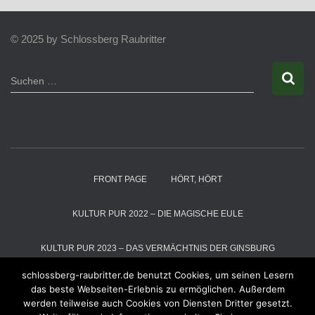
© 2025 by Schlossberg Raubritter
S
Suchen …
u
c
h
e
n
n
a
FRONT PAGE
HÖRT, HÖRT
c
h
:
KULTUR PUR 2022 – DIE MAGISCHE EULE
KULTUR PUR 2023 – DAS VERMÄCHTNIS DER GINSBURG
schlossberg-raubritter.de benutzt Cookies, um seinen Lesern
KULTUR PUR 2024 – DIE SCHNEEKÖNIGIN
das beste Webseiten-Erlebnis zu ermöglichen. Außerdem
werden teilweise auch Cookies von Diensten Dritter gesetzt.