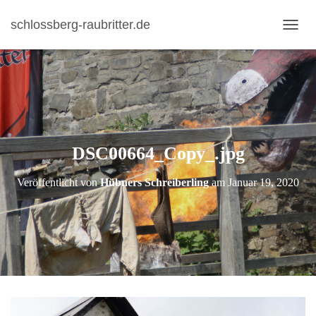
schlossberg-raubritter.de
N
A
V
I
G
A
T
I
DSC00664_Copy_.jpg
O
N
U
Veröffentlicht von
Hübners Schreiberling
am
Januar 19, 2020
M
S
C
H
A
L
T
E
N