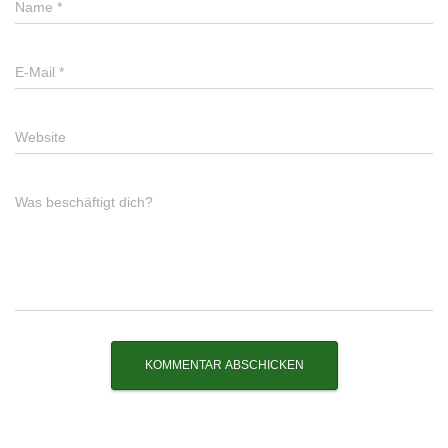
Name
*
E-Mail
*
Website
Was beschäftigt dich?