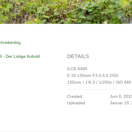
hreiberling
DETAILS
9 - Der Listige Kobold
ILCE-6400
E 18-135mm F3.5-5.6 OSS
135mm
/
ƒ/6.3
/
1/250s
/
ISO 640
Created
Juni 8, 201
Uploaded
Januar 19,