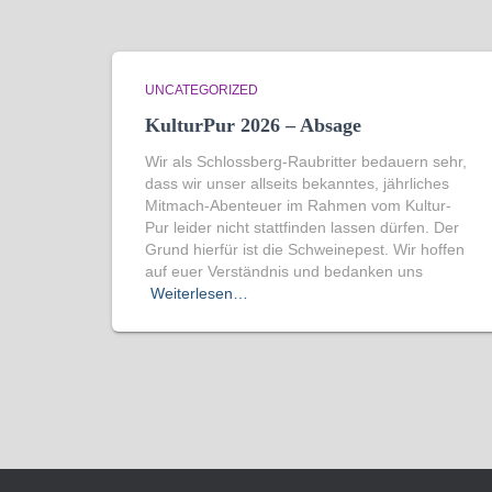
UNCATEGORIZED
KulturPur 2026 – Absage
Wir als Schlossberg-Raubritter bedauern sehr,
dass wir unser allseits bekanntes, jährliches
Mitmach-Abenteuer im Rahmen vom Kultur-
Pur leider nicht stattfinden lassen dürfen. Der
Grund hierfür ist die Schweinepest. Wir hoffen
auf euer Verständnis und bedanken uns
Weiterlesen…