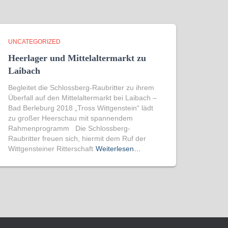
UNCATEGORIZED
Heerlager und Mittelaltermarkt zu
Laibach
Begleitet die Schlossberg-Raubritter zu ihrem
Überfall auf den Mittelaltermarkt bei Laibach –
Bad Berleburg 2018 „Tross Wittgenstein“ lädt
zu großer Heerschau mit spannendem
Rahmenprogramm Die Schlossberg-
Raubritter freuen sich, hiermit dem Ruf der
Wittgensteiner Ritterschaft
Weiterlesen…