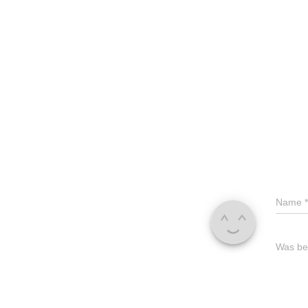
Name
*
Was bes