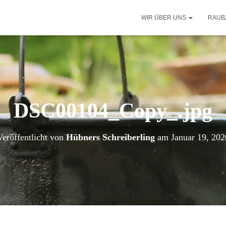
WIR ÜBER UNS
RAUB
DSC00104_Copy_.jpg
Veröffentlicht von
Hübners Schreiberling
am
Januar 19, 202