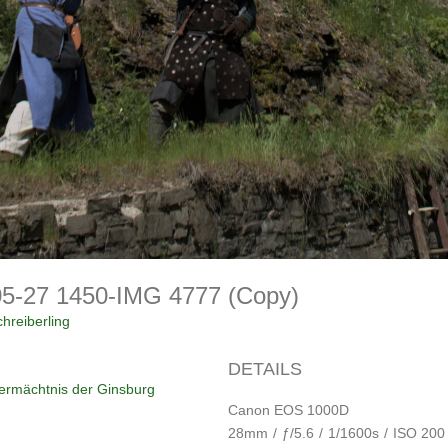
05-27 1450-IMG 4777 (Copy)
hreiberling
DETAILS
Vermächtnis der Ginsburg
Canon EOS 1000D
28mm
/
ƒ/5.6
/
1/1600s
/
ISO 200