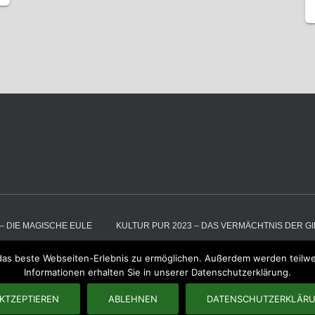
– DIE MAGISCHE EULE
KULTUR PUR 2023 – DAS VERMÄCHTNIS DER G
das beste Webseiten-Erlebnis zu ermöglichen. Außerdem werden teilwe
RG
RÄUBER
RÄUBER – GALLERIE
WIR ÜBER UNS
RAUB
Informationen erhalten Sie in unserer Datenschutzerklärung.
IMPRESSUM
KTZEPTIEREN
ABLEHNEN
DATENSCHUTZERKLÄR