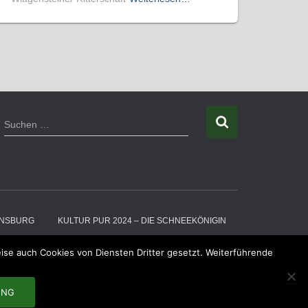
S
Suchen …
u
c
h
e
n
n
a
INSBURG
KULTUR PUR 2024 – DIE SCHNEEKÖNIGIN
c
h
ise auch Cookies von Diensten Dritter gesetzt. Weiterführende
ZÜGE
:
BILDER
CHRONIK
KONTAKT
UNG