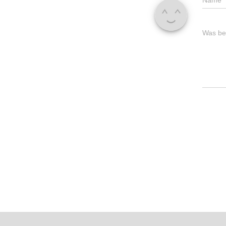
Name
*
Was bes