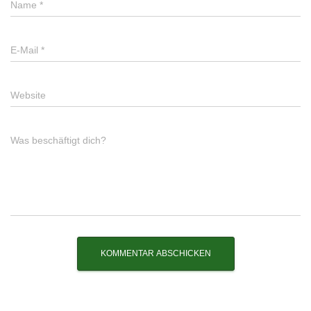
Name
*
E-Mail
*
Website
Was beschäftigt dich?