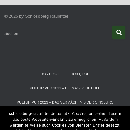
© 2025 by Schlossberg Raubritter
S
Suchen …
u
c
h
e
n
n
a
FRONT PAGE
HÖRT, HÖRT
c
h
:
KULTUR PUR 2022 – DIE MAGISCHE EULE
KULTUR PUR 2023 – DAS VERMÄCHTNIS DER GINSBURG
schlossberg-raubritter.de benutzt Cookies, um seinen Lesern
KULTUR PUR 2024 – DIE SCHNEEKÖNIGIN
das beste Webseiten-Erlebnis zu ermöglichen. Außerdem
werden teilweise auch Cookies von Diensten Dritter gesetzt.