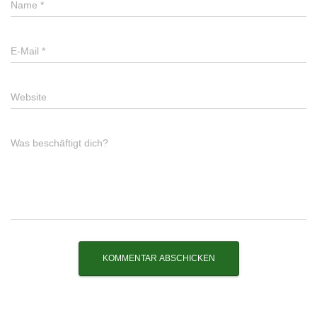
Name
*
E-Mail
*
Website
Was beschäftigt dich?