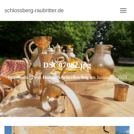
schlossberg-raubritter.de
N
A
V
I
G
A
T
I
DSC07082.jpg
O
N
U
Veröffentlicht von
Hübners Schreiberling
am
Januar 22, 2023
M
S
C
H
A
L
T
E
N