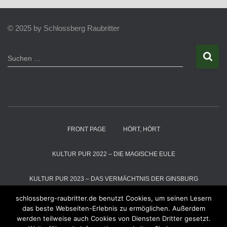
© 2025 by Schlossberg Raubritter
S
Suchen …
u
c
h
e
n
n
a
FRONT PAGE
HÖRT, HÖRT
c
h
:
KULTUR PUR 2022 – DIE MAGISCHE EULE
KULTUR PUR 2023 – DAS VERMÄCHTNIS DER GINSBURG
schlossberg-raubritter.de benutzt Cookies, um seinen Lesern
KULTUR PUR 2024 – DIE SCHNEEKÖNIGIN
das beste Webseiten-Erlebnis zu ermöglichen. Außerdem
werden teilweise auch Cookies von Diensten Dritter gesetzt.