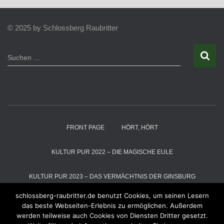
© 2025 by Schlossberg Raubritter
S
Suchen …
u
c
h
e
n
n
a
FRONT PAGE
HÖRT, HÖRT
c
h
:
KULTUR PUR 2022 – DIE MAGISCHE EULE
KULTUR PUR 2023 – DAS VERMÄCHTNIS DER GINSBURG
schlossberg-raubritter.de benutzt Cookies, um seinen Lesern
KULTUR PUR 2024 – DIE SCHNEEKÖNIGIN
das beste Webseiten-Erlebnis zu ermöglichen. Außerdem
werden teilweise auch Cookies von Diensten Dritter gesetzt.