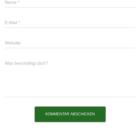
Name
*
E-Mail
*
Website
Was beschäftigt dich?