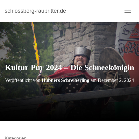
schlossberg-raubritter.de
N
A
V
I
G
A
T
I
Kultur Pur 2024 – Die Schneekönigin
O
N
U
Veröffentlicht von
Hübners Schreiberling
am
Dezember 2, 2024
M
S
C
H
A
L
T
E
N
Kategorien: