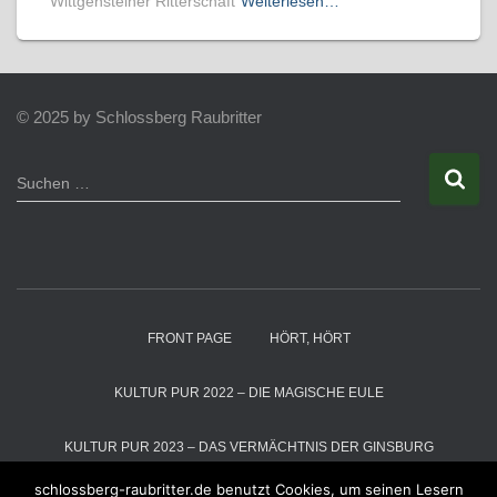
Wittgensteiner Ritterschaft
Weiterlesen…
© 2025 by Schlossberg Raubritter
S
Suchen …
u
c
h
e
n
n
a
FRONT PAGE
HÖRT, HÖRT
c
h
:
KULTUR PUR 2022 – DIE MAGISCHE EULE
KULTUR PUR 2023 – DAS VERMÄCHTNIS DER GINSBURG
schlossberg-raubritter.de benutzt Cookies, um seinen Lesern