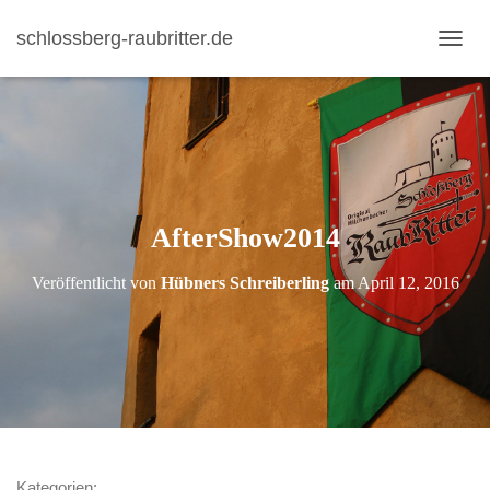
schlossberg-raubritter.de
N
A
V
I
G
A
T
I
AfterShow2014
O
N
U
Veröffentlicht von
Hübners Schreiberling
am
April 12, 2016
M
S
C
H
A
L
T
E
N
Kategorien: