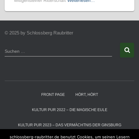
Wittgensteiner Ritterschaft
Weiterlesen…
© 2025 by Schlossberg Raubritter
S
Suchen …
u
c
h
e
n
n
a
FRONT PAGE
HÖRT, HÖRT
c
h
:
KULTUR PUR 2022 – DIE MAGISCHE EULE
KULTUR PUR 2023 – DAS VERMÄCHTNIS DER GINSBURG
schlossberg-raubritter.de benutzt Cookies, um seinen Lesern